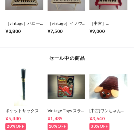
［vintage］ハロー
［vintage］イノウ
［中古］
キティ トイピア
エ トイピアノ
schoenhut トイピ
¥3,800
¥7,500
¥9,000
ノ 24鍵盤
白 31鍵盤 デッ
アノ 25鍵盤 赤
ドストック品
セール中の商品
ポケットサックス
Vintage Toys スライ
[中古]ワンちゃんシ
ドホイッスル
ロホン 日本製
¥5,440
¥1,485
¥3,640
20%OFF
10%OFF
30%OFF