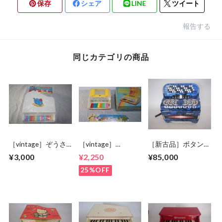
保存
シェア
LINE
ツイート
報告する
同じカテゴリの商品
［vintage］ぞうさ
［vintage］
［新古品］ボタンア
んピアノ 未開封
ANIMATED PIANO
コーディオン yingjie
¥3,000
¥2,250
¥85,000
25%OFF