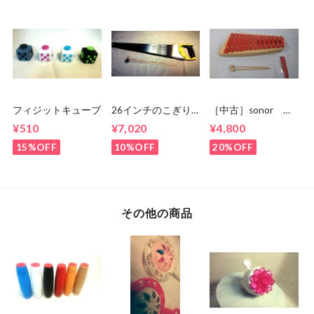
フィジットキューブ
26インチのこぎり
［中古］sonor グ
☆musicalsawにも！
ロッケン
¥510
¥7,020
¥4,800
NG11 箱 状態
良
15%OFF
10%OFF
20%OFF
その他の商品