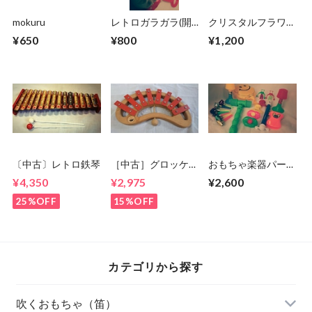
mokuru
レトロガラガラ(開
クリスタルフラワー
封済み)
ベル
¥650
¥800
¥1,200
〔中古〕レトロ鉄琴
［中古］グロッケ
おもちゃ楽器パーテ
ン 8keys
ィーセット
¥4,350
¥2,975
¥2,600
25%OFF
15%OFF
カテゴリから探す
吹くおもちゃ（笛）