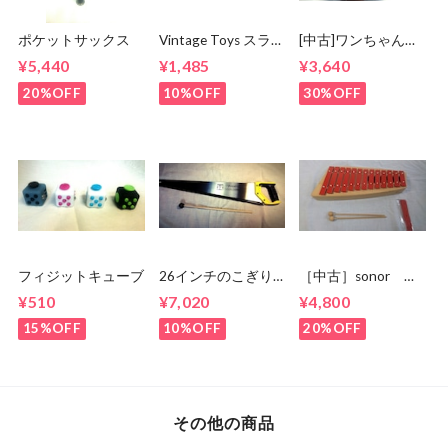
ポケットサックス
Vintage Toys スライ
[中古]ワンちゃんシ
ドホイッスル
ロホン 日本製
¥5,440
¥1,485
¥3,640
20%OFF
10%OFF
30%OFF
フィジットキューブ
26インチのこぎり
［中古］sonor グ
☆musicalsawにも！
ロッケン
¥510
¥7,020
¥4,800
NG11 箱 状態
良
15%OFF
10%OFF
20%OFF
その他の商品