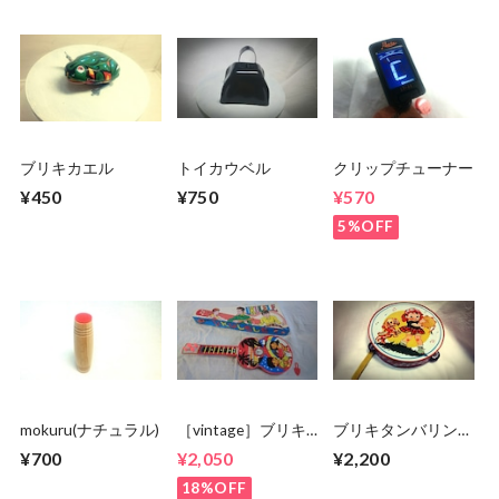
ブリキカエル
トイカウベル
クリップチューナー
¥450
¥750
¥570
5%OFF
mokuru(ナチュラル)
［vintage］ブリキ
ブリキタンバリン
ウクレレ
（デッドストック
¥700
¥2,050
¥2,200
品）
18%OFF