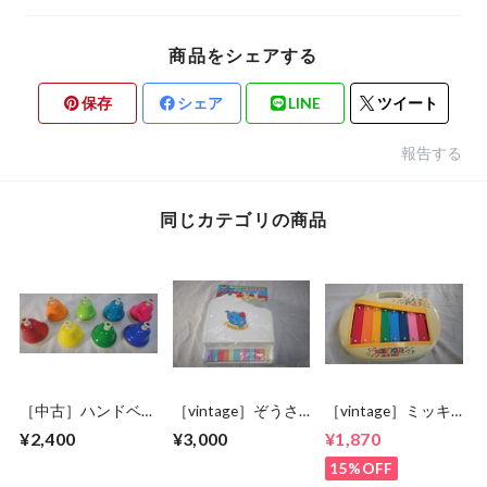
商品をシェアする
保存
シェア
LINE
ツイート
報告する
同じカテゴリの商品
［中古］ハンドベ
［vintage］ぞうさ
［vintage］ミッキ
ル デスクタイプ
んピアノ 未開封
ー鉄琴
¥2,400
¥3,000
¥1,870
8音
15%OFF