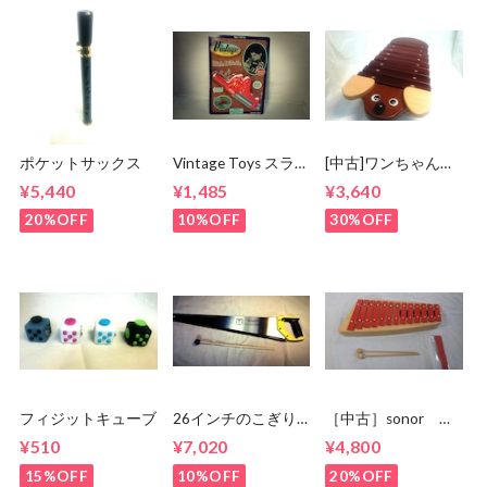
ポケットサックス
Vintage Toys スライ
[中古]ワンちゃんシ
ドホイッスル
ロホン 日本製
¥5,440
¥1,485
¥3,640
20%OFF
10%OFF
30%OFF
フィジットキューブ
26インチのこぎり
［中古］sonor グ
☆musicalsawにも！
ロッケン
¥510
¥7,020
¥4,800
NG11 箱 状態
良
15%OFF
10%OFF
20%OFF