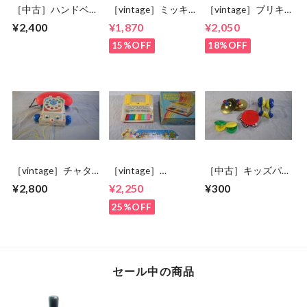
［中古］ハンドベ
［vintage］ミッキ
［vintage］ブリキ
ル デスクタイプ
ー鉄琴
ウクレレ
¥2,400
¥1,870
¥2,050
8音
15%OFF
18%OFF
［vintage］チャタ
［vintage］
［中古］キッズパー
ーフォン
ANIMATED PIANO
カッションセット
¥2,800
¥2,250
¥300
25%OFF
セール中の商品