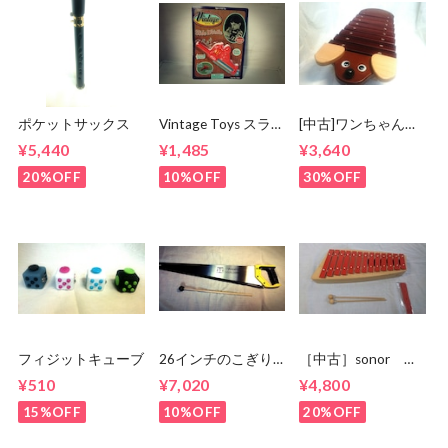
ポケットサックス
Vintage Toys スライ
[中古]ワンちゃんシ
ドホイッスル
ロホン 日本製
¥5,440
¥1,485
¥3,640
20%OFF
10%OFF
30%OFF
フィジットキューブ
26インチのこぎり
［中古］sonor グ
☆musicalsawにも！
ロッケン
¥510
¥7,020
¥4,800
NG11 箱 状態
良
15%OFF
10%OFF
20%OFF