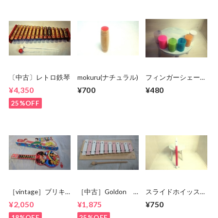
〔中古〕レトロ鉄琴
mokuru(ナチュラル)
フィンガーシェーカ
ー
¥4,350
¥700
¥480
25%OFF
［vintage］ブリキ
［中古］Goldon
スライドホイッスル
ウクレレ
グロッケン
(日本製)
¥2,050
¥1,875
¥750
12keys
18%OFF
25%OFF