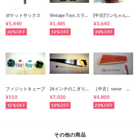
ポケットサックス
Vintage Toys スライ
[中古]ワンちゃんシ
ドホイッスル
ロホン 日本製
¥5,440
¥1,485
¥3,640
20%OFF
10%OFF
30%OFF
フィジットキューブ
26インチのこぎり
［中古］sonor グ
☆musicalsawにも！
ロッケン
¥510
¥7,020
¥4,800
NG11 箱 状態
良
15%OFF
10%OFF
20%OFF
その他の商品