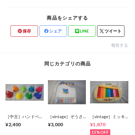
商品をシェアする
保存
シェア
LINE
ツイート
報告する
同じカテゴリの商品
［中古］ハンドベ
［vintage］ぞうさ
［vintage］ミッキ
ル デスクタイプ
んピアノ 未開封
ー鉄琴
¥2,400
¥3,000
¥1,870
8音
15%OFF