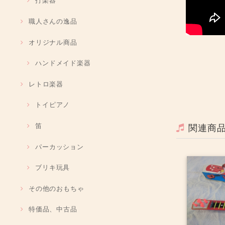
打楽器
職人さんの逸品
オリジナル商品
ハンドメイド楽器
レトロ楽器
トイピアノ
笛
関連商
パーカッション
ブリキ玩具
その他のおもちゃ
特価品、中古品