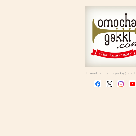
E-mail：
omochagakki@gmail