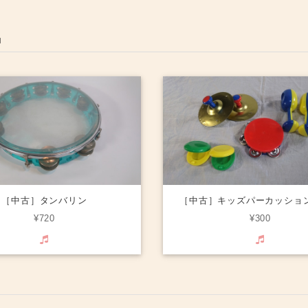
品
［中古］タンバリン
［中古］キッズパーカッショ
¥720
¥300