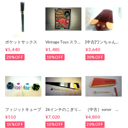
ポケットサックス
Vintage Toys スライ
[中古]ワンちゃんシ
ドホイッスル
ロホン 日本製
¥5,440
¥1,485
¥3,640
20%OFF
10%OFF
30%OFF
フィジットキューブ
26インチのこぎり
［中古］sonor グ
☆musicalsawにも！
ロッケン
¥510
¥7,020
¥4,800
NG11 箱 状態
良
15%OFF
10%OFF
20%OFF