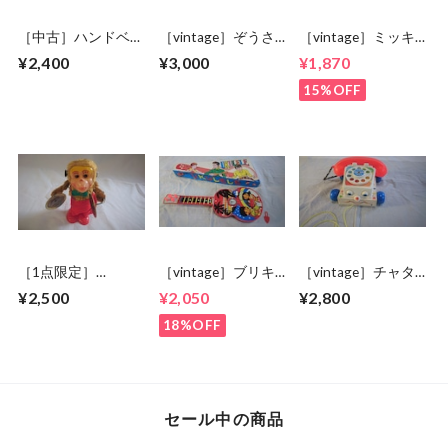
［中古］ハンドベ
［vintage］ぞうさ
［vintage］ミッキ
ル デスクタイプ
んピアノ 未開封
ー鉄琴
¥2,400
¥3,000
¥1,870
8音
15%OFF
［1点限定］
［vintage］ブリキ
［vintage］チャタ
MUSICAL MONKEY
ウクレレ
ーフォン
¥2,500
¥2,050
¥2,800
18%OFF
セール中の商品