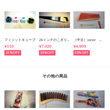
フィジットキューブ
26インチのこぎり
［中古］sonor グ
☆musicalsawにも！
ロッケン
¥510
¥7,020
¥4,800
NG11 箱 状態
良
15%OFF
10%OFF
20%OFF
その他の商品