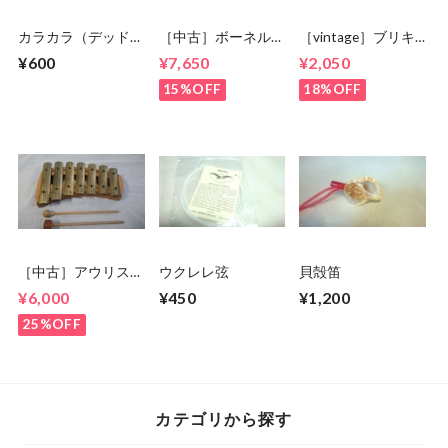
カラカラ（デッドス
［中古］ボーネルン
［vintage］ブリキ
トック品）
ド パレットシロフ
ウクレレ
¥600
¥7,650
¥2,050
ォン① 状態良
15%OFF
18%OFF
［中古］アウリス
ウクレレ弦
貝殻笛
グロッケン ペンタ
¥6,000
¥450
¥1,200
トニック7keys
25%OFF
カテゴリから探す