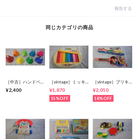
報告する
同じカテゴリの商品
［中古］ハンドベ
［vintage］ミッキ
［vintage］ブリキ
ル デスクタイプ
ー鉄琴
ウクレレ
¥2,400
¥1,870
¥2,050
8音
15%OFF
18%OFF