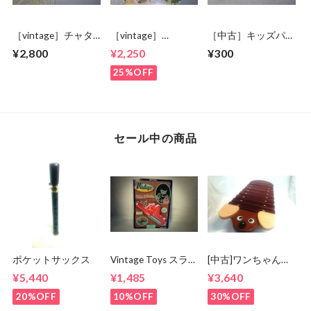
［vintage］チャタ
［vintage］
［中古］キッズパー
ーフォン
ANIMATED PIANO
カッションセット
¥2,800
¥2,250
¥300
25%OFF
セール中の商品
ポケットサックス
Vintage Toys スライ
[中古]ワンちゃんシ
ドホイッスル
ロホン 日本製
¥5,440
¥1,485
¥3,640
20%OFF
10%OFF
30%OFF