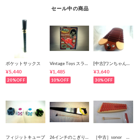
セール中の商品
ポケットサックス
Vintage Toys スライ
[中古]ワンちゃんシ
ドホイッスル
ロホン 日本製
¥5,440
¥1,485
¥3,640
20%OFF
10%OFF
30%OFF
フィジットキューブ
26インチのこぎり
［中古］sonor グ