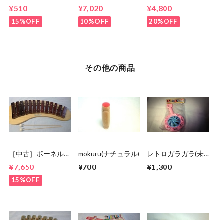
☆musicalsawにも！
ロッケン
¥510
¥7,020
¥4,800
NG11 箱 状態
良
15%OFF
10%OFF
20%OFF
その他の商品
［中古］ボーネルン
mokuru(ナチュラル)
レトロガラガラ(未
ド パレットシロフ
開封)
¥7,650
¥700
¥1,300
ォン① 状態良
15%OFF