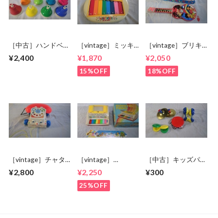
［中古］ハンドベ
［vintage］ミッキ
［vintage］ブリキ
ル デスクタイプ
ー鉄琴
ウクレレ
¥2,400
¥1,870
¥2,050
8音
15%OFF
18%OFF
［vintage］チャタ
［vintage］
［中古］キッズパー
ーフォン
ANIMATED PIANO
カッションセット
¥2,800
¥2,250
¥300
25%OFF