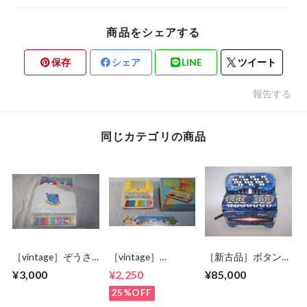
商品をシェアする
保存
シェア
LINE
ツイート
報告する
同じカテゴリの商品
［vintage］ぞうさ
［vintage］
［新古品］ボタンア
んピアノ 未開封
ANIMATED PIANO
コーディオン yingjie
¥3,000
¥2,250
¥85,000
25%OFF