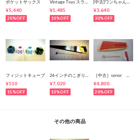
ポケットサックス
Vintage Toys スライ
[中古]ワンちゃんシ
ドホイッスル
ロホン 日本製
¥5,440
¥1,485
¥3,640
20%OFF
10%OFF
30%OFF
フィジットキューブ
26インチのこぎり
［中古］sonor グ
☆musicalsawにも！
ロッケン
¥510
¥7,020
¥4,800
NG11 箱 状態
良
15%OFF
10%OFF
20%OFF
その他の商品