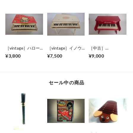
［vintage］ハロー
［vintage］イノウ
［中古］
キティ トイピア
エ トイピアノ
schoenhut トイピ
¥3,800
¥7,500
¥9,000
ノ 24鍵盤
白 31鍵盤 デッ
アノ 25鍵盤 赤
ドストック品
セール中の商品