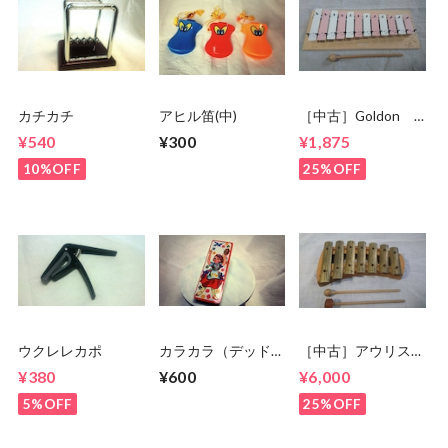
カチカチ
アヒル笛(中)
［中古］Goldon
グロッケン
¥540
¥300
¥1,875
12keys
10%OFF
25%OFF
ウクレレカポ
カラカラ（デッドス
［中古］アウリス
トック品）
グロッケン ペンタ
¥380
¥600
¥6,000
トニック7keys
5%OFF
25%OFF