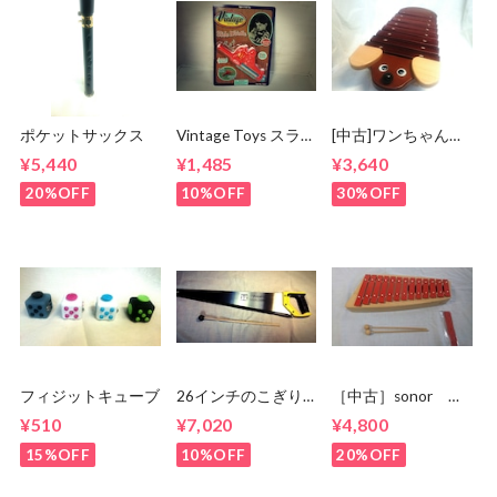
ポケットサックス
Vintage Toys スライ
[中古]ワンちゃんシ
ドホイッスル
ロホン 日本製
¥5,440
¥1,485
¥3,640
20%OFF
10%OFF
30%OFF
フィジットキューブ
26インチのこぎり
［中古］sonor グ
☆musicalsawにも！
ロッケン
¥510
¥7,020
¥4,800
NG11 箱 状態
良
15%OFF
10%OFF
20%OFF