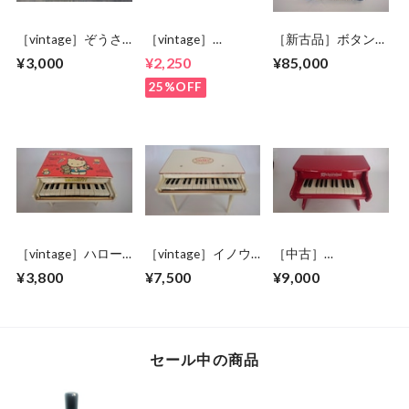
［vintage］ぞうさ
［vintage］
［新古品］ボタンア
んピアノ 未開封
ANIMATED PIANO
コーディオン yingjie
¥3,000
¥2,250
¥85,000
25%OFF
［vintage］ハロー
［vintage］イノウ
［中古］
キティ トイピア
エ トイピアノ
schoenhut トイピ
¥3,800
¥7,500
¥9,000
ノ 24鍵盤
白 31鍵盤 デッ
アノ 25鍵盤 赤
ドストック品
セール中の商品