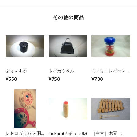
その他の商品
ぷぅ～すか
トイカウベル
ミニミニレインステ
ィック
¥550
¥750
¥700
レトロガラガラ(開
mokuru(ナチュラル)
［中古］木琴